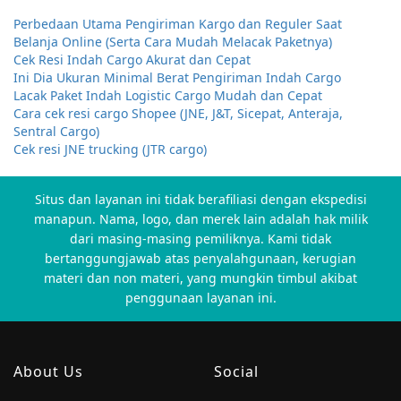
Perbedaan Utama Pengiriman Kargo dan Reguler Saat
Belanja Online (Serta Cara Mudah Melacak Paketnya)
Cek Resi Indah Cargo Akurat dan Cepat
Ini Dia Ukuran Minimal Berat Pengiriman Indah Cargo
Lacak Paket Indah Logistic Cargo Mudah dan Cepat
Cara cek resi cargo Shopee (JNE, J&T, Sicepat, Anteraja,
Sentral Cargo)
Cek resi JNE trucking (JTR cargo)
Situs dan layanan ini tidak berafiliasi dengan ekspedisi
manapun. Nama, logo, dan merek lain adalah hak milik
dari masing-masing pemiliknya. Kami tidak
bertanggungjawab atas penyalahgunaan, kerugian
materi dan non materi, yang mungkin timbul akibat
penggunaan layanan ini.
About Us
Social