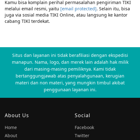
Kamu bisa komplain perihal permasalahan pengiriman TIKI
melalui email resmi, yaitu
[email protected]
. Selain itu, bisa
juga via sosial media TIKI Online, atau langsung ke kantor
cabang TIKI terdekat.
Situs dan layanan ini tidak berafiliasi dengan ekspedisi
manapun. Nama, logo, dan merek lain adalah hak milik
dari masing-masing pemiliknya. Kami tidak
bertanggungjawab atas penyalahgunaan, kerugian
materi dan non materi, yang mungkin timbul akibat
penggunaan layanan ini.
About Us
Social
Home
Facebook
About
Twitter