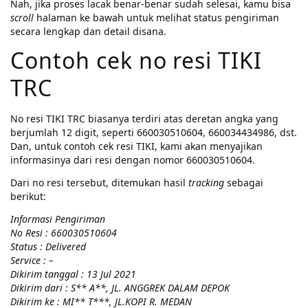
Nah, jika proses lacak benar-benar sudah selesai, kamu bisa
scroll
halaman ke bawah untuk melihat status pengiriman
secara lengkap dan detail disana.
Contoh cek no resi TIKI
TRC
No resi TIKI TRC biasanya terdiri atas deretan angka yang
berjumlah 12 digit, seperti 660030510604, 660034434986, dst.
Dan, untuk contoh cek resi TIKI, kami akan menyajikan
informasinya dari resi dengan nomor 660030510604.
Dari no resi tersebut, ditemukan hasil
tracking
sebagai
berikut:
Informasi Pengiriman
No Resi : 660030510604
Status : Delivered
Service : –
Dikirim tanggal : 13 Jul 2021
Dikirim dari : S** A**, JL. ANGGREK DALAM DEPOK
Dikirim ke : MI** T***, JL.KOPI R. MEDAN